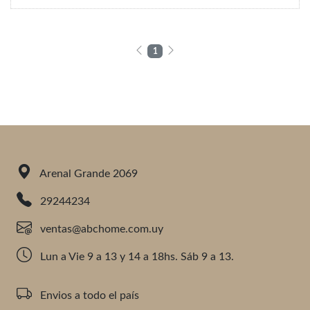
1
Arenal Grande 2069
29244234
ventas@abchome.com.uy
Lun a Vie 9 a 13 y 14 a 18hs. Sáb 9 a 13.
Envios a todo el país