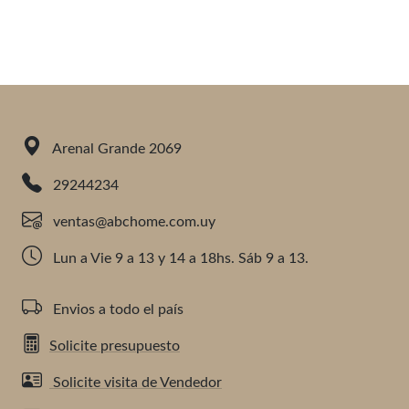
Arenal Grande 2069
29244234
ventas@abchome.com.uy
Lun a Vie 9 a 13 y 14 a 18hs. Sáb 9 a 13.
Envios a todo el país
Solicite presupuesto
Solicite visita de Vendedor