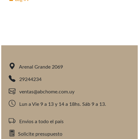
Arenal Grande 2069
29244234
ventas@abchome.com.uy
Lun a Vie 9 a 13 y 14 a 18hs. Sáb 9 a 13.
Envios a todo el país
Solicite presupuesto