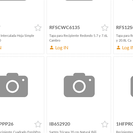
7
RFSCWC6135
RFS12S
 Intercalada Hoja Simple
Tapa para Recipiente Redondo 5.7 y 7.6L
Tapa para R
0
Cambro
y 20.8L Ca
N
Log IN
Log I
PPP26
IB652920
1HFPR
ecipiente Cuadrado FreshPro
Sartén Tricapa 20 cm Natural Ibili
Recipientes