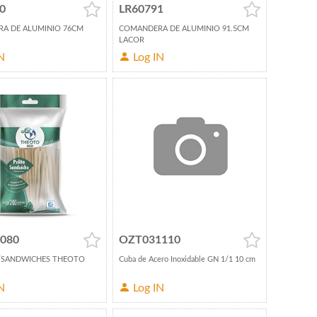
0
LR60791
A DE ALUMINIO 76CM
COMANDERA DE ALUMINIO 91.5CM
LACOR
N
Log IN
080
OZT031110
P/SANDWICHES THEOTO
Cuba de Acero Inoxidable GN 1/1 10 cm
.
N
Log IN