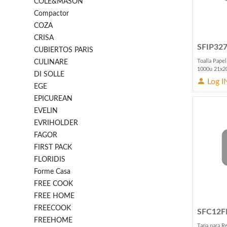
COLE&MASON
Compactor
COZA
CRISA
SFIP32
CUBIERTOS PARIS
Toalla Papel
CULINARE
1000u 21x2
DI SOLLE
Log I
EGE
EPICUREAN
EVELIN
EVRIHOLDER
FAGOR
FIRST PACK
FLORIDIS
Forme Casa
FREE COOK
FREE HOME
FREECOOK
SFC12F
FREEHOME
Tapa para R