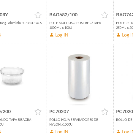
0RY
BAG682/100
BAG74
tang. Aluminio 30.1x24.1x6.6
POTE MULTIUSO POSTRE C/TAPA
POTE RED
1000ML x 100U
250ML x 2
N
Log IN
Log I
/200
PC70207
PC7020
NDO TAPA BISAGRA
ROLLO HOJA SEPARADORES DE
ROLLO DE 
0U
NYLON x1000U
N
Log IN
Log I