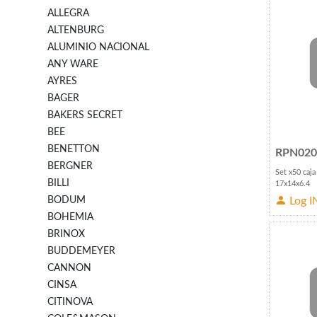
ALLEGRA
ALTENBURG
ALUMINIO NACIONAL
ANY WARE
AYRES
BAGER
BAKERS SECRET
BEE
BENETTON
RPN020
BERGNER
Set x50 caj
BILLI
17x14x6.4
Log I
BODUM
BOHEMIA
BRINOX
BUDDEMEYER
CANNON
CINSA
CITINOVA