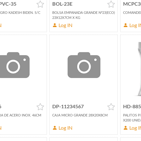
PVC-35
BOL-23E
MCPC3
GRO KADESH BIDEN. S/C
BOLSA EMPANADA GRANDE Nº23(ECO)
COMANDER
23X12X7CM X KG
N
Log IN
Log I
6
DP-11234567
HD-885
 DE ACERO INOX. 46CM
CAJA MICRO GRANDE 28X20X8CM
PALITOS 
X200 UNID
N
Log IN
Log I