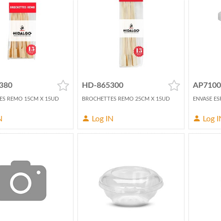
380
HD-865300
AP7100
S REMO 15CM X 15UD
BROCHETTES REMO 25CM X 15UD
ENVASE ES
N
Log IN
Log I