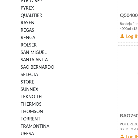
PYR O REY
PYREX
Q50400
QUALITIER
RAYEN
Bandeja Rec
4000ml x12
REGAS
Log I
RENGA
ROLSER
SAN MIGUEL
SANTA ANITA
SAO BERNARDO
SELECTA
STORE
SUNNEX
TEKNO-TEL
THERMOS
THOMSON
BAG750
TORRENT
POTE REDO
TRAMONTINA
350ML x 20
UFESA
Log I