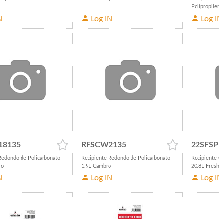
Polipropile
N
Log IN
Log I
18135
RFSCW2135
22SFS
Redondo de Policarbonato
Recipiente Redondo de Policarbonato
Recipiente 
ro
1.9L Cambro
20.8L Fres
N
Log IN
Log I