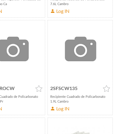
no Ca
7.6L Cambro
N
Log IN
PROCW
2SFSCW135
Cuadrado de Policarbonato
Recipiente Cuadrado de Policarbonato
hPr
1.9L Cambro
N
Log IN