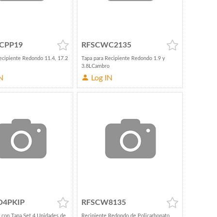
CPP19
RFSCWC2135
ecipiente Redondo 11.4, 17.2
Tapa para Recipiente Redondo 1.9 y
3.8LCambro
N
Log IN
O4PKIP
RFSCW8135
 con Tapa Set 4 Unidades de
Recipiente Redondo de Policarbonato