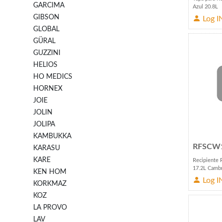
GARCIMA
Azul 20.8L
GIBSON
Log I
GLOBAL
GÜRAL
GUZZINI
HELIOS
HO MEDICS
HORNEX
JOIE
JOLIN
JOLIPA
KAMBUKKA
RFSCW
KARASU
KARE
Recipiente 
17.2L Camb
KEN HOM
Log I
KORKMAZ
KOZ
LA PROVO
LAV