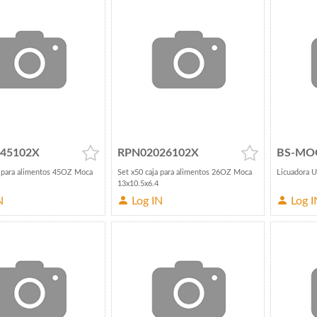
45102X
RPN02026102X
BS-MO
a para alimentos 45OZ Moca
Set x50 caja para alimentos 26OZ Moca
Licuadora 
13x10.5x6.4
N
Log IN
Log I