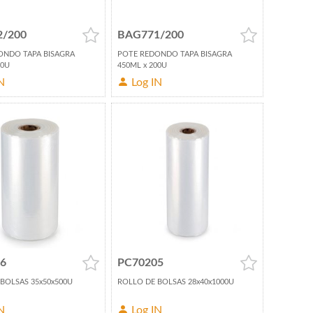
2/200
BAG771/200
ONDO TAPA BISAGRA
POTE REDONDO TAPA BISAGRA
00U
450ML x 200U
N
Log IN
6
PC70205
BOLSAS 35x50x500U
ROLLO DE BOLSAS 28x40x1000U
N
Log IN