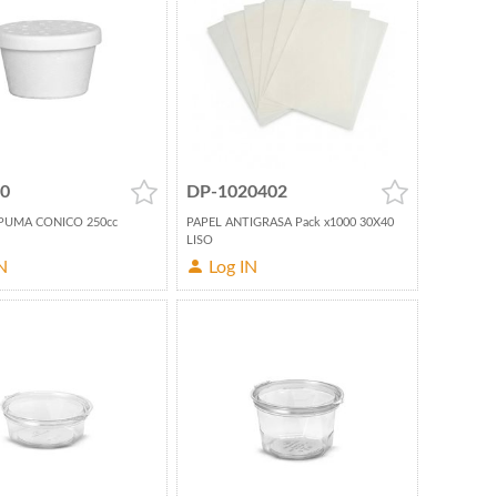
0
DP-1020402
PUMA CONICO 250cc
PAPEL ANTIGRASA Pack x1000 30X40
LISO
N
Log IN