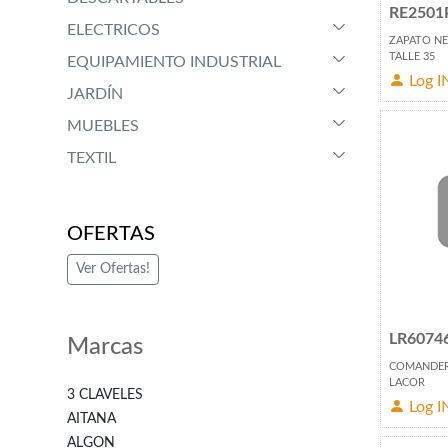
RE2501
ELECTRICOS
ZAPATO NE
TALLE 35
EQUIPAMIENTO INDUSTRIAL
Log I
JARDÍN
MUEBLES
TEXTIL
OFERTAS
Ver Ofertas!
LR6074
Marcas
COMANDERA
LACOR
3 CLAVELES
Log I
AITANA
ALGON