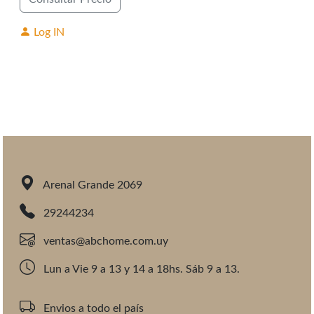
Log IN
Arenal Grande 2069
29244234
ventas@abchome.com.uy
Lun a Vie 9 a 13 y 14 a 18hs. Sáb 9 a 13.
Envios a todo el país