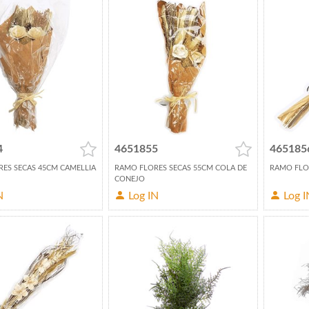
4
4651855
465185
ES SECAS 45CM CAMELLIA
RAMO FLORES SECAS 55CM COLA DE
RAMO FLO
CONEJO
N
Log IN
Log I