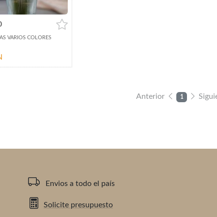
0
S VARIOS COLORES
N
Anterior
Sigui
1
Envios a todo el país
Solicite presupuesto