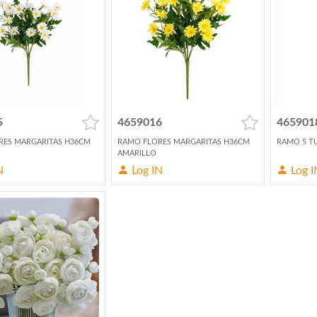
5
4659016
465901
RES MARGARITAS H36CM
RAMO FLORES MARGARITAS H36CM
RAMO 5 T
AMARILLO
N
Log IN
Log I