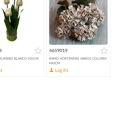
8
4659019
ULIPANES BLANCO H31CM
RAMO HORTENSIAS VARIOS COLORES
H43CM
N
Log IN