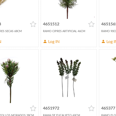
8
4651512
465156
ES SECAS 68CM
RAMO CIPRES ARTIFICIAL 46CM
RAMO 90CM
N
Log IN
Log I
4651972
465377
POLLOS MORADOS 38CM
RAMA DE EUCALIPTO 60CM
RAMO FLO