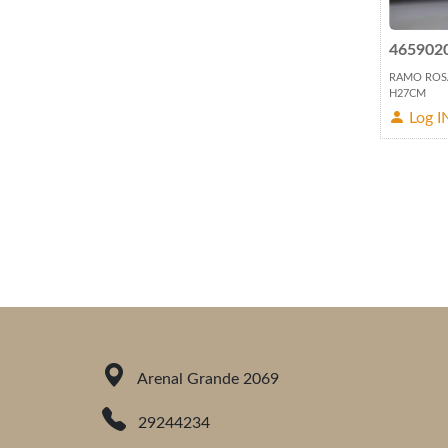
465902
RAMO ROSA
H27CM
Log I
Arenal Grande 2069
29244234