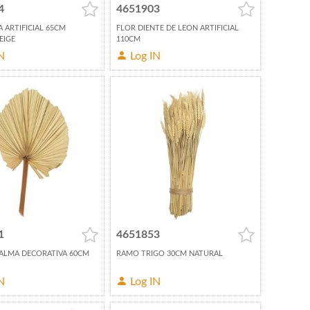
4
4651903
 ARTIFICIAL 65CM
FLOR DIENTE DE LEON ARTIFICIAL
EIGE
110CM
N
Log IN
1
4651853
PALMA DECORATIVA 60CM
RAMO TRIGO 30CM NATURAL
N
Log IN