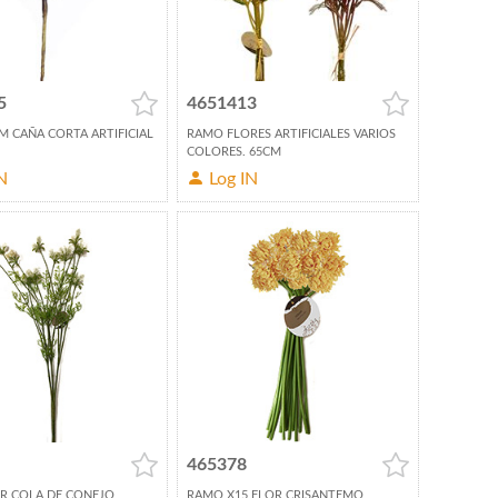
5
4651413
 CAÑA CORTA ARTIFICIAL
RAMO FLORES ARTIFICIALES VARIOS
COLORES. 65CM
N
Log IN
465378
R COLA DE CONEJO
RAMO X15 FLOR CRISANTEMO