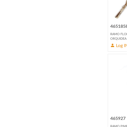
465185
RAMO FLOR
ORQUIDEA
Log I
465927
RAMO PIM