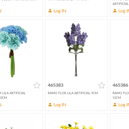
ARTIFICIA
N
Log IN
Log I
465383
465386
LILA ARTIFICIAL
RAMO FLOR LILA ARTIFICIAL 9CM
RAMO FLO
10CM
52CM
N
Log IN
Log I