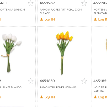
GREE
4651969
465190
ORTENSIA 35x56CM
RAMO 5 FLORES ARTIFICIAL 23CM
HORTENSIA
BLANCO
BLANCO/B
N
Log IN
Log I
9
4651850
465185
LIPANES BLANCO
RAMO 9 TULIPANES NARANJA
HOJA DE 
NATURAL
N
Log IN
Log I