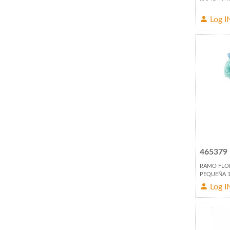
Log I
465379
RAMO FLOR 
PEQUEÑA 
Log I